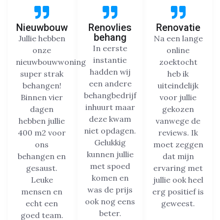
Nieuwbouw
Renovlies
Renovatie
behang
Jullie hebben
Na een lange
In eerste
onze
online
instantie
nieuwbouwwoning
zoektocht
hadden wij
super strak
heb ik
een andere
behangen!
uiteindelijk
behangbedrijf
Binnen vier
voor jullie
inhuurt maar
dagen
gekozen
deze kwam
hebben jullie
vanwege de
niet opdagen.
400 m2 voor
reviews. Ik
Gelukkig
ons
moet zeggen
kunnen jullie
behangen en
dat mijn
met spoed
gesaust.
ervaring met
komen en
Leuke
jullie ook heel
was de prijs
mensen en
erg positief is
ook nog eens
echt een
geweest.
beter.
goed team.