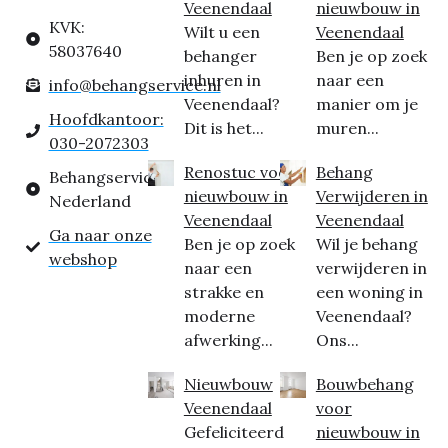
Veenendaal
nieuwbouw in
KVK:
Wilt u een
Veenendaal
58037640
behanger
Ben je op zoek
inhuren in
naar een
info@behangservice.nl
Veenendaal?
manier om je
Hoofdkantoor:
Dit is het...
muren...
030-2072303
Renostuc voor
Behang
Behangservice
nieuwbouw in
Verwijderen in
Nederland
Veenendaal
Veenendaal
Ga naar onze
Ben je op zoek
Wil je behang
webshop
naar een
verwijderen in
strakke en
een woning in
moderne
Veenendaal?
afwerking...
Ons...
Nieuwbouw
Bouwbehang
Veenendaal
voor
Gefeliciteerd
nieuwbouw in