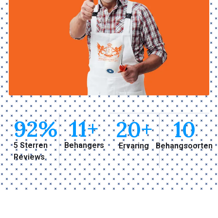
92
%
11
+
20
+
10
5 Sterren
Behangers
Ervaring
Behangsoorten
Reviews