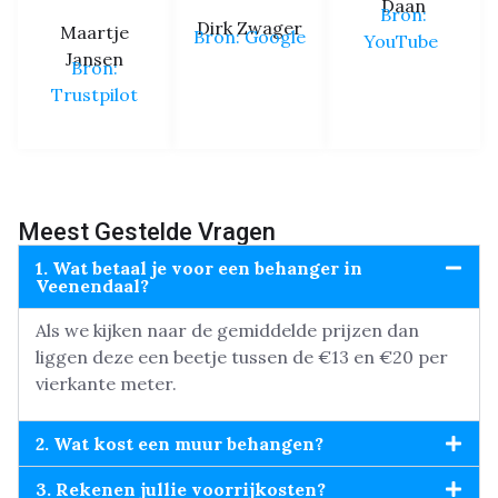
Daan
Bron:
Dirk Zwager
Maartje
Bron: Google
YouTube
Jansen
Bron:
Trustpilot
Meest Gestelde Vragen
1. Wat betaal je voor een behanger in
Veenendaal?
Als we kijken naar de gemiddelde prijzen dan
liggen deze een beetje tussen de €13 en €20 per
vierkante meter.
2. Wat kost een muur behangen?
3. Rekenen jullie voorrijkosten?