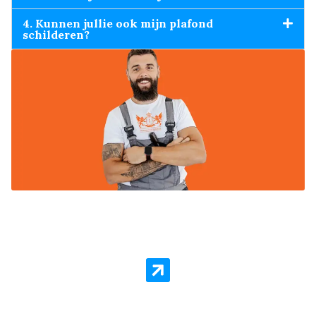
4. Kunnen jullie ook mijn plafond
schilderen?
Behang Laten Aanbrengen
Behanger Veenendaal staat voor kwaliteit en