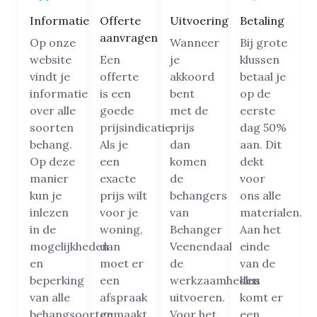
Informatie
Offerte
Uitvoering
Betaling
aanvragen
Op onze
Wanneer
Bij grote
website
Een
je
klussen
vindt je
offerte
akkoord
betaal je
informatie
is een
bent
op de
over alle
goede
met de
eerste
soorten
prijsindicatie.
prijs
dag 50%
behang.
Als je
dan
aan. Dit
Op deze
een
komen
dekt
manier
exacte
de
voor
kun je
prijs wilt
behangers
ons alle
inlezen
voor je
van
materialen.
in de
woning,
Behanger
Aan het
mogelijkheden
dan
Veenendaal
einde
en
moet er
de
van de
beperking
een
werkzaamheden
klus
van alle
afspraak
uitvoeren.
komt er
behangsoorten.
gemaakt
Voor het
een