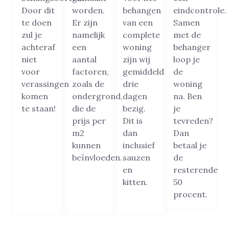
Door dit
worden.
behangen
eindcontrole.
te doen
Er zijn
van een
Samen
zul je
namelijk
complete
met de
achteraf
een
woning
behanger
niet
aantal
zijn wij
loop je
voor
factoren,
gemiddeld
de
verassingen
zoals de
drie
woning
komen
ondergrond,
dagen
na. Ben
te staan!
die de
bezig.
je
prijs per
Dit is
tevreden?
m2
dan
Dan
kunnen
inclusief
betaal je
beïnvloeden.
sauzen
de
en
resterende
kitten.
50
procent.