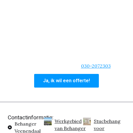
goedkope prijzen per vierkante meter. Er is geen
klus die we niet aannemen en zelfs als het gaat om
een spoed situatie, dan kun je rekenen op ons
behangteam.
We zijn van de korte lijnen, duidelijke communicatie
en zullen altijd dat extra stapje zetten. Ben je
overtuigd dat wij de beste behangservice bieden
voor uw woning? Vraag dan nu een offerte aan of
bel ons hoofdkantoor op:
030-2072303
Ja, ik wil een offerte!
Contactinformatie:
Werkgebied
Stucbehang
Behanger
van Behanger
voor
Veenendaal