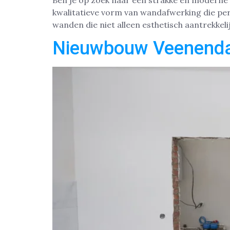
Ben je op zoek naar een strakke en moderne 
kwalitatieve vorm van wandafwerking die pe
wanden die niet alleen esthetisch aantrekkelij
Nieuwbouw Veenenda