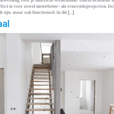
afwerking voor je muren in Veenendaal? Dan is Renostuc d
rfect is voor zowel nieuwbouw- als renovatieprojecten. D
k zijn, maar ook functioneel. In dit […]
al