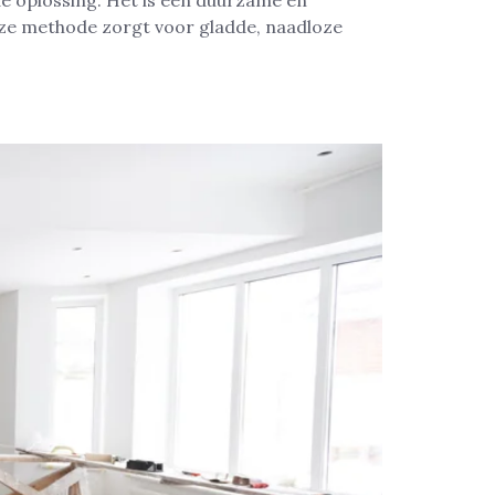
é oplossing. Het is een duurzame en
eze methode zorgt voor gladde, naadloze