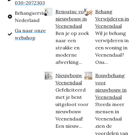
030-2072303
Renostuc voor
Behang
Behangservice
nieuwbouw in
Verwijderen in
Nederland
Veenendaal
Veenendaal
Ga naar onze
Ben je op zoek
Wil je behang
webshop
naar een
verwijderen in
strakke en
een woning in
moderne
Veenendaal?
afwerking...
Ons...
Nieuwbouw
Bouwbehang
Veenendaal
voor
Gefeliciteerd
nieuwbouw in
met je bent
Veenendaal
uitgeloot voor
Steeds meer
nieuwbouw
mensen in
Veenendaal!
Veenendaal
Een nieuw...
zien de
voordelen van