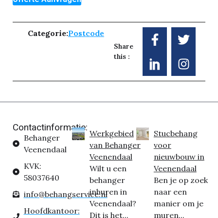
Categorie:
Postcode
Share
this :
Contactinformatie:
Werkgebied
Stucbehang
Behanger
van Behanger
voor
Veenendaal
Veenendaal
nieuwbouw in
KVK:
Wilt u een
Veenendaal
58037640
behanger
Ben je op zoek
inhuren in
naar een
info@behangservice.nl
Veenendaal?
manier om je
Hoofdkantoor:
Dit is het...
muren...