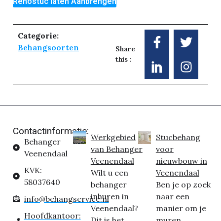
Renostuc laten Aanbrengen
Categorie:
Behangsoorten
Share
this :
Contactinformatie:
Werkgebied
Stucbehang
Behanger
van Behanger
voor
Veenendaal
Veenendaal
nieuwbouw in
KVK:
Wilt u een
Veenendaal
58037640
behanger
Ben je op zoek
inhuren in
naar een
info@behangservice.nl
Veenendaal?
manier om je
Hoofdkantoor:
Dit is het...
muren...