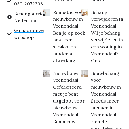
030-2072303
Renostuc voor
Behang
Behangservice
nieuwbouw in
Verwijderen in
Nederland
Veenendaal
Veenendaal
Ga naar onze
Ben je op zoek
Wil je behang
webshop
naar een
verwijderen in
strakke en
een woning in
moderne
Veenendaal?
afwerking...
Ons...
Nieuwbouw
Bouwbehang
Veenendaal
voor
Gefeliciteerd
nieuwbouw in
met je bent
Veenendaal
uitgeloot voor
Steeds meer
nieuwbouw
mensen in
Veenendaal!
Veenendaal
Een nieuw...
zien de
voordelen van