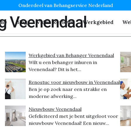
Onderdeel van Behangservice Nederland
g Veenendaal
me
Blog
Video Reviews
Werkgebied
We
Werkgebied van Behanger Veenendaal
Wilt u een behanger inhuren in
Veenendaal? Dit is het...
Renostuc voor nieuwbouw in Veenendaal
Ben je op zoek naar een strakke en
moderne afwerking...
Nieuwbouw Veenendaal
Gefeliciteerd met je bent uitgeloot voor
nieuwbouw Veenendaal! Een nieuw...