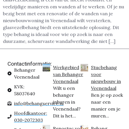
veelzijdige manieren om wanden af te werken. Of je nu
bezig bent met een renovatie of de wanden van je
nieuwbouwwoning in Veenendaal wilt versterken,
glasvezelbehang biedt een uitstekende oplossing. Dit
type behang is ideaal voor wie op zoek is naar een
duurzame, scheurvaste wandafwerking die niet […]
Contactinformatie:
Werkgebied
Stucbehang
Behanger
van Behanger
voor
Veenendaal
Veenendaal
nieuwbouw in
KVK:
Wilt u een
Veenendaal
58037640
behanger
Ben je op zoek
inhuren in
naar een
info@behangservice.nl
Veenendaal?
manier om je
Hoofdkantoor:
Dit is het...
muren...
030-2072303
Renostuc voor
Behang