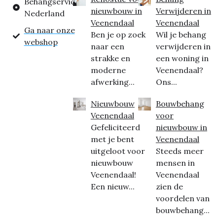
Behangservice
nieuwbouw in
Verwijderen in
Nederland
Veenendaal
Veenendaal
Ga naar onze
Ben je op zoek
Wil je behang
webshop
naar een
verwijderen in
strakke en
een woning in
moderne
Veenendaal?
afwerking...
Ons...
Nieuwbouw
Bouwbehang
Veenendaal
voor
Gefeliciteerd
nieuwbouw in
met je bent
Veenendaal
uitgeloot voor
Steeds meer
nieuwbouw
mensen in
Veenendaal!
Veenendaal
Een nieuw...
zien de
voordelen van
bouwbehang...