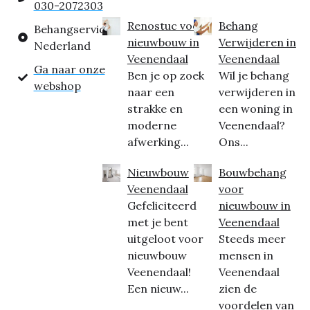
030-2072303
Renostuc voor
Behang
Behangservice
nieuwbouw in
Verwijderen in
Nederland
Veenendaal
Veenendaal
Ga naar onze
Ben je op zoek
Wil je behang
webshop
naar een
verwijderen in
strakke en
een woning in
moderne
Veenendaal?
afwerking...
Ons...
Nieuwbouw
Bouwbehang
Veenendaal
voor
Gefeliciteerd
nieuwbouw in
met je bent
Veenendaal
uitgeloot voor
Steeds meer
nieuwbouw
mensen in
Veenendaal!
Veenendaal
Een nieuw...
zien de
voordelen van