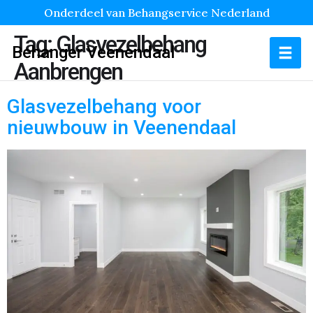
Onderdeel van Behangservice Nederland
Tag:
Glasvezelbehang
Behanger Veenendaal
Aanbrengen
Glasvezelbehang voor
nieuwbouw in Veenendaal