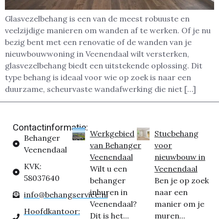
Glasvezelbehang is een van de meest robuuste en
veelzijdige manieren om wanden af te werken. Of je nu
bezig bent met een renovatie of de wanden van je
nieuwbouwwoning in Veenendaal wilt versterken,
glasvezelbehang biedt een uitstekende oplossing. Dit
type behang is ideaal voor wie op zoek is naar een
duurzame, scheurvaste wandafwerking die niet […]
Contactinformatie:
Werkgebied
Stucbehang
Behanger
van Behanger
voor
Veenendaal
Veenendaal
nieuwbouw in
KVK:
Wilt u een
Veenendaal
58037640
behanger
Ben je op zoek
inhuren in
naar een
info@behangservice.nl
Veenendaal?
manier om je
Hoofdkantoor:
Dit is het...
muren...