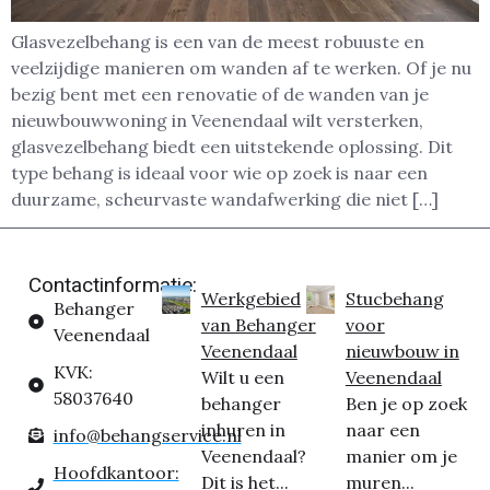
Glasvezelbehang is een van de meest robuuste en
veelzijdige manieren om wanden af te werken. Of je nu
bezig bent met een renovatie of de wanden van je
nieuwbouwwoning in Veenendaal wilt versterken,
glasvezelbehang biedt een uitstekende oplossing. Dit
type behang is ideaal voor wie op zoek is naar een
duurzame, scheurvaste wandafwerking die niet […]
Contactinformatie:
Werkgebied
Stucbehang
Behanger
van Behanger
voor
Veenendaal
Veenendaal
nieuwbouw in
KVK:
Wilt u een
Veenendaal
58037640
behanger
Ben je op zoek
inhuren in
naar een
info@behangservice.nl
Veenendaal?
manier om je
Hoofdkantoor:
Dit is het...
muren...