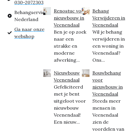
030-2072303
Renostuc voor
Behang
Behangservice
nieuwbouw in
Verwijderen in
Nederland
Veenendaal
Veenendaal
Ga naar onze
Ben je op zoek
Wil je behang
webshop
naar een
verwijderen in
strakke en
een woning in
moderne
Veenendaal?
afwerking...
Ons...
Nieuwbouw
Bouwbehang
Veenendaal
voor
Gefeliciteerd
nieuwbouw in
met je bent
Veenendaal
uitgeloot voor
Steeds meer
nieuwbouw
mensen in
Veenendaal!
Veenendaal
Een nieuw...
zien de
voordelen van