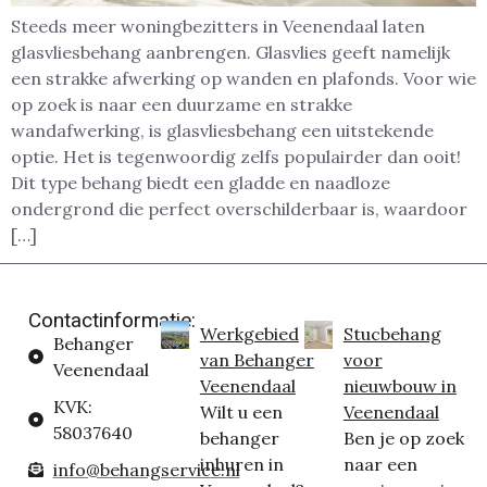
Steeds meer woningbezitters in Veenendaal laten
glasvliesbehang aanbrengen. Glasvlies geeft namelijk
een strakke afwerking op wanden en plafonds. Voor wie
op zoek is naar een duurzame en strakke
wandafwerking, is glasvliesbehang een uitstekende
optie. Het is tegenwoordig zelfs populairder dan ooit!
Dit type behang biedt een gladde en naadloze
ondergrond die perfect overschilderbaar is, waardoor
[…]
Contactinformatie:
Werkgebied
Stucbehang
Behanger
van Behanger
voor
Veenendaal
Veenendaal
nieuwbouw in
KVK:
Wilt u een
Veenendaal
58037640
behanger
Ben je op zoek
inhuren in
naar een
info@behangservice.nl