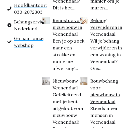
Veenendaal?
manier om je
Hoofdkantoor:
Dit is het...
muren...
030-2072303
Renostuc voor
Behang
Behangservice
nieuwbouw in
Verwijderen in
Nederland
Veenendaal
Veenendaal
Ga naar onze
Ben je op zoek
Wil je behang
webshop
naar een
verwijderen in
strakke en
een woning in
moderne
Veenendaal?
afwerking...
Ons...
Nieuwbouw
Bouwbehang
Veenendaal
voor
Gefeliciteerd
nieuwbouw in
met je bent
Veenendaal
uitgeloot voor
Steeds meer
nieuwbouw
mensen in
Veenendaal!
Veenendaal