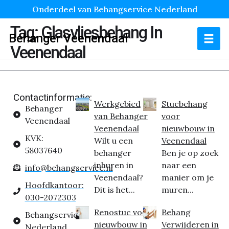
Onderdeel van Behangservice Nederland
Tag:
Glasvliesbehang In
Behanger Veenendaal
Veenendaal
Contactinformatie:
Werkgebied
Stucbehang
Behanger
van Behanger
voor
Veenendaal
Veenendaal
nieuwbouw in
KVK:
Wilt u een
Veenendaal
58037640
behanger
Ben je op zoek
inhuren in
naar een
info@behangservice.nl
Veenendaal?
manier om je
Hoofdkantoor:
Dit is het...
muren...
030-2072303
Renostuc voor
Behang
Behangservice
nieuwbouw in
Verwijderen in
Nederland