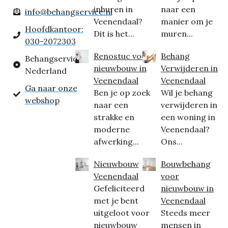
inhuren in
naar een
info@behangservice.nl
Veenendaal?
manier om je
Hoofdkantoor:
Dit is het...
muren...
030-2072303
Renostuc voor
Behang
Behangservice
nieuwbouw in
Verwijderen in
Nederland
Veenendaal
Veenendaal
Ga naar onze
Ben je op zoek
Wil je behang
webshop
naar een
verwijderen in
strakke en
een woning in
moderne
Veenendaal?
afwerking...
Ons...
Nieuwbouw
Bouwbehang
Veenendaal
voor
Gefeliciteerd
nieuwbouw in
met je bent
Veenendaal
uitgeloot voor
Steeds meer
nieuwbouw
mensen in