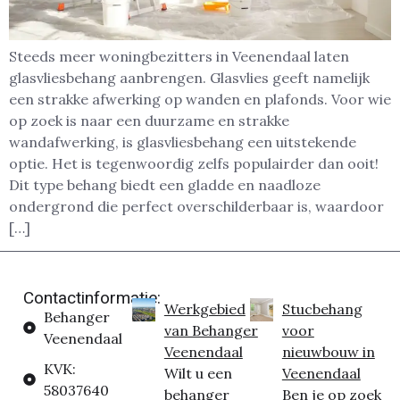
Steeds meer woningbezitters in Veenendaal laten
glasvliesbehang aanbrengen. Glasvlies geeft namelijk
een strakke afwerking op wanden en plafonds. Voor wie
op zoek is naar een duurzame en strakke
wandafwerking, is glasvliesbehang een uitstekende
optie. Het is tegenwoordig zelfs populairder dan ooit!
Dit type behang biedt een gladde en naadloze
ondergrond die perfect overschilderbaar is, waardoor
[…]
Contactinformatie:
Werkgebied
Stucbehang
Behanger
van Behanger
voor
Veenendaal
Veenendaal
nieuwbouw in
KVK:
Wilt u een
Veenendaal
58037640
behanger
Ben je op zoek