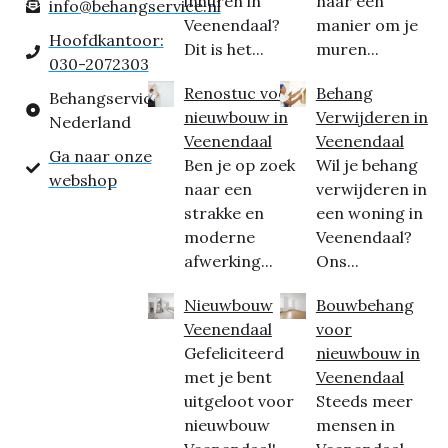
inhuren in
naar een
info@behangservice.nl
Veenendaal?
manier om je
Hoofdkantoor:
Dit is het...
muren...
030-2072303
Renostuc voor
Behang
Behangservice
nieuwbouw in
Verwijderen in
Nederland
Veenendaal
Veenendaal
Ga naar onze
Ben je op zoek
Wil je behang
webshop
naar een
verwijderen in
strakke en
een woning in
moderne
Veenendaal?
afwerking...
Ons...
Nieuwbouw
Bouwbehang
Veenendaal
voor
Gefeliciteerd
nieuwbouw in
met je bent
Veenendaal
uitgeloot voor
Steeds meer
nieuwbouw
mensen in