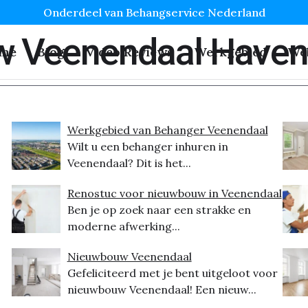
Onderdeel van Behangservice Nederland
 Veenendaal Haven
me
Blog
Video Reviews
Werkgebied
We
Werkgebied van Behanger Veenendaal
Wilt u een behanger inhuren in
Veenendaal? Dit is het...
Renostuc voor nieuwbouw in Veenendaal
Ben je op zoek naar een strakke en
moderne afwerking...
Nieuwbouw Veenendaal
Gefeliciteerd met je bent uitgeloot voor
nieuwbouw Veenendaal! Een nieuw...