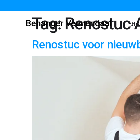
Tag:
Renostuc 
Behanger Veenendaal
Ho
Renostuc voor nieuw