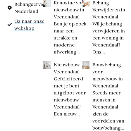
Renostuc voor
Behang
Behangservice
nieuwbouw in
Verwijderen in
Nederland
Veenendaal
Veenendaal
Ga naar onze
Ben je op zoek
Wil je behang
webshop
naar een
verwijderen in
strakke en
een woning in
moderne
Veenendaal?
afwerking...
Ons...
Nieuwbouw
Bouwbehang
Veenendaal
voor
Gefeliciteerd
nieuwbouw in
met je bent
Veenendaal
uitgeloot voor
Steeds meer
nieuwbouw
mensen in
Veenendaal!
Veenendaal
Een nieuw...
zien de
voordelen van
bouwbehang...