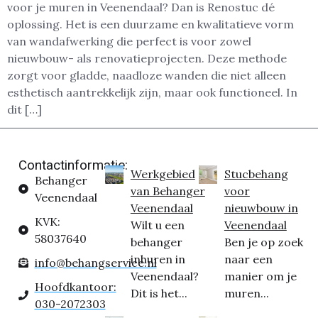
voor je muren in Veenendaal? Dan is Renostuc dé
oplossing. Het is een duurzame en kwalitatieve vorm
van wandafwerking die perfect is voor zowel
nieuwbouw- als renovatieprojecten. Deze methode
zorgt voor gladde, naadloze wanden die niet alleen
esthetisch aantrekkelijk zijn, maar ook functioneel. In
dit […]
Contactinformatie:
Werkgebied
Stucbehang
Behanger
van Behanger
voor
Veenendaal
Veenendaal
nieuwbouw in
KVK:
Wilt u een
Veenendaal
58037640
behanger
Ben je op zoek
inhuren in
naar een
info@behangservice.nl
Veenendaal?
manier om je
Hoofdkantoor:
Dit is het...
muren...
030-2072303