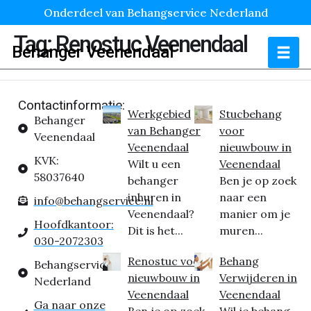
Onderdeel van Behangservice Nederland
Tag:
Renostuc Veenendaal
Behanger Veenendaal
Contactinformatie:
Werkgebied
Stucbehang
Behanger
van Behanger
voor
Veenendaal
Veenendaal
nieuwbouw in
KVK:
Wilt u een
Veenendaal
58037640
behanger
Ben je op zoek
inhuren in
naar een
info@behangservice.nl
Veenendaal?
manier om je
Hoofdkantoor:
Dit is het...
muren...
030-2072303
Renostuc voor
Behang
Behangservice
nieuwbouw in
Verwijderen in
Nederland
Veenendaal
Veenendaal
Ga naar onze