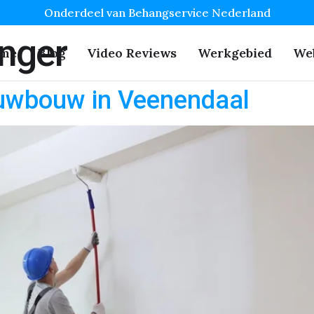
Onderdeel van Behangservice Nederland
nger
me
Blog
Video Reviews
Werkgebied
We
uwbouw in Veenendaal