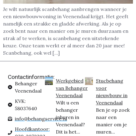
Je wilt natuurlijk scanbehang aanbrengen wanneer je
een nieuwbouwwoning in Veenendaal krijgt. Het geeft
namelijk een strakke en gladde afwerking. Als je op
zoek bent naar een manier om je muren duurzaam en
strak af te werken, is scanbehang een uitstekende
keuze. Onze team werkt er al meer dan 20 jaar mee!
Scanbehang, ook wel […]
Contactinformatie:
Werkgebied
Stucbehang
Behanger
van Behanger
voor
Veenendaal
Veenendaal
nieuwbouw in
KVK:
Wilt u een
Veenendaal
58037640
behanger
Ben je op zoek
inhuren in
naar een
info@behangservice.nl
Veenendaal?
manier om je
Hoofdkantoor:
Dit is het...
muren...