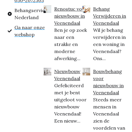
030-2072303
Renostuc voor
Behang
Behangservice
nieuwbouw in
Verwijderen in
Nederland
Veenendaal
Veenendaal
Ga naar onze
Ben je op zoek
Wil je behang
webshop
naar een
verwijderen in
strakke en
een woning in
moderne
Veenendaal?
afwerking...
Ons...
Nieuwbouw
Bouwbehang
Veenendaal
voor
Gefeliciteerd
nieuwbouw in
met je bent
Veenendaal
uitgeloot voor
Steeds meer
nieuwbouw
mensen in
Veenendaal!
Veenendaal
Een nieuw...
zien de
voordelen van