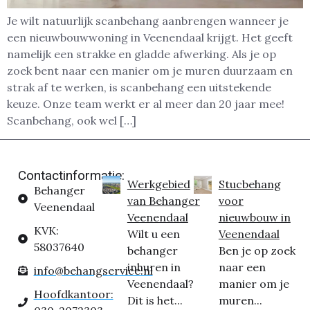
Je wilt natuurlijk scanbehang aanbrengen wanneer je
een nieuwbouwwoning in Veenendaal krijgt. Het geeft
namelijk een strakke en gladde afwerking. Als je op
zoek bent naar een manier om je muren duurzaam en
strak af te werken, is scanbehang een uitstekende
keuze. Onze team werkt er al meer dan 20 jaar mee!
Scanbehang, ook wel […]
Contactinformatie:
Werkgebied
Stucbehang
Behanger
van Behanger
voor
Veenendaal
Veenendaal
nieuwbouw in
KVK:
Wilt u een
Veenendaal
58037640
behanger
Ben je op zoek
inhuren in
naar een
info@behangservice.nl
Veenendaal?
manier om je
Hoofdkantoor:
Dit is het...
muren...