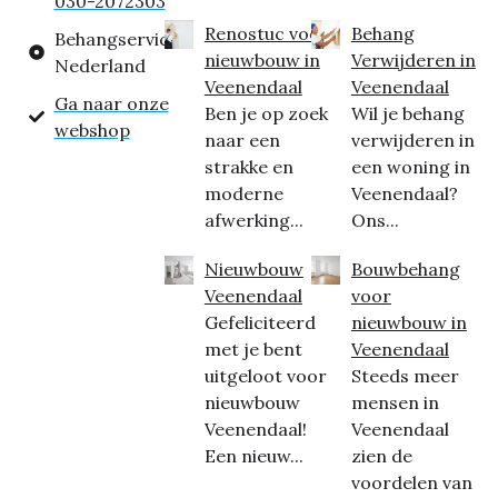
030-2072303
Renostuc voor
Behang
Behangservice
nieuwbouw in
Verwijderen in
Nederland
Veenendaal
Veenendaal
Ga naar onze
Ben je op zoek
Wil je behang
webshop
naar een
verwijderen in
strakke en
een woning in
moderne
Veenendaal?
afwerking...
Ons...
Nieuwbouw
Bouwbehang
Veenendaal
voor
Gefeliciteerd
nieuwbouw in
met je bent
Veenendaal
uitgeloot voor
Steeds meer
nieuwbouw
mensen in
Veenendaal!
Veenendaal
Een nieuw...
zien de
voordelen van