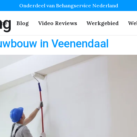
Onderdeel van Behangservice Nederland
ng
me
Blog
Video Reviews
Werkgebied
We
uwbouw in Veenendaal