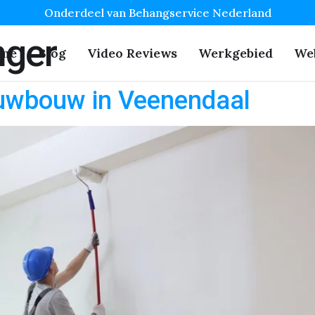
Onderdeel van Behangservice Nederland
ger
me
Blog
Video Reviews
Werkgebied
We
uwbouw in Veenendaal