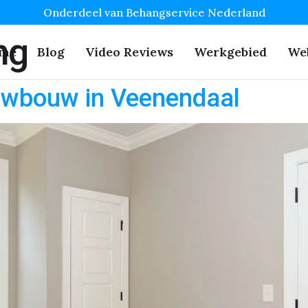
Onderdeel van Behangservice Nederland
ng
me
Blog
Video Reviews
Werkgebied
We
uwbouw in Veenendaal