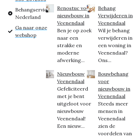
Renostuc voor
Behang
Behangservice
nieuwbouw in
Verwijderen in
Nederland
Veenendaal
Veenendaal
Ga naar onze
Ben je op zoek
Wil je behang
webshop
naar een
verwijderen in
strakke en
een woning in
moderne
Veenendaal?
afwerking...
Ons...
Nieuwbouw
Bouwbehang
Veenendaal
voor
Gefeliciteerd
nieuwbouw in
met je bent
Veenendaal
uitgeloot voor
Steeds meer
nieuwbouw
mensen in
Veenendaal!
Veenendaal
Een nieuw...
zien de
voordelen van