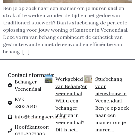
Ben je op zoek naar een manier om je muren snel en
strak af te werken zonder de tijd en het gedoe van
traditioneel stucwerk? Dan is stucbehang de perfecte
oplossing voor jouw woning of kantoor in Veenendaal.
Deze vorm van behang combineert de esthetiek van
gestucte wanden met de eenvoud en efficiëntie van
behang. […]
Contactinformatie:
Werkgebied
Stucbehang
Behanger
van Behanger
voor
Veenendaal
Veenendaal
nieuwbouw in
KVK:
Wilt u een
Veenendaal
58037640
behanger
Ben je op zoek
inhuren in
naar een
info@behangservice.nl
Veenendaal?
manier om je
Hoofdkantoor:
Dit is het...
muren...
030-2072303