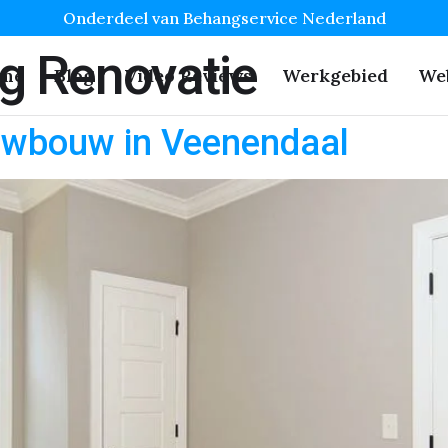
Onderdeel van Behangservice Nederland
g Renovatie
me
Blog
Video Reviews
Werkgebied
We
uwbouw in Veenendaal