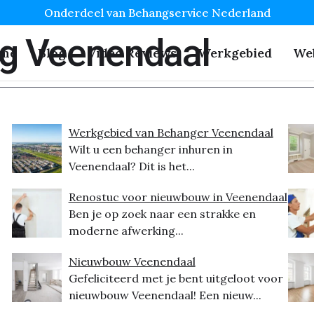
Onderdeel van Behangservice Nederland
g Veenendaal
me
Blog
Video Reviews
Werkgebied
We
Werkgebied van Behanger Veenendaal
Wilt u een behanger inhuren in
Veenendaal? Dit is het...
Renostuc voor nieuwbouw in Veenendaal
Ben je op zoek naar een strakke en
moderne afwerking...
Nieuwbouw Veenendaal
Gefeliciteerd met je bent uitgeloot voor
nieuwbouw Veenendaal! Een nieuw...