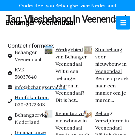
Onderdeel van Behangservice Nederland
Tag:
Vliesbehang In Veenendaal
Behanger Veenendaal
Contactinformatie:
Werkgebied
Stucbehang
Behanger
van Behanger
voor
Veenendaal
Veenendaal
nieuwbouw in
KVK:
Wilt u een
Veenendaal
58037640
behanger
Ben je op zoek
inhuren in
naar een
info@behangservice.nl
Veenendaal?
manier om je
Hoofdkantoor:
Dit is het...
muren...
030-2072303
Renostuc voor
Behang
Behangservice
nieuwbouw in
Verwijderen in
Nederland
Veenendaal
Veenendaal
Ga naar onze