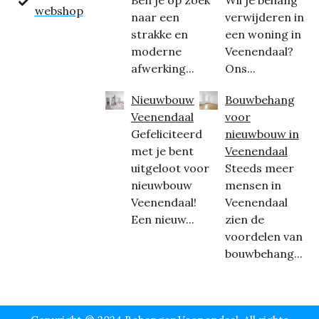
Ben je op zoek
Wil je behang
webshop
naar een
verwijderen in
strakke en
een woning in
moderne
Veenendaal?
afwerking...
Ons...
Nieuwbouw
Bouwbehang
Veenendaal
voor
Gefeliciteerd
nieuwbouw in
met je bent
Veenendaal
uitgeloot voor
Steeds meer
nieuwbouw
mensen in
Veenendaal!
Veenendaal
Een nieuw...
zien de
voordelen van
bouwbehang...