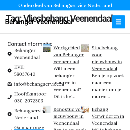
Onderdeel van Behangservice Nederland
Tag:
Vliesbehang Veenendaal
Behanger Veenendaal
Contactinformatie:
Werkgebied
Stucbehang
Behanger
van Behanger
voor
Veenendaal
Veenendaal
nieuwbouw in
KVK:
Wilt u een
Veenendaal
58037640
behanger
Ben je op zoek
inhuren in
naar een
info@behangservice.nl
Veenendaal?
manier om je
Hoofdkantoor:
Dit is het...
muren...
030-2072303
Renostuc voor
Behang
Behangservice
nieuwbouw in
Verwijderen in
Nederland
Veenendaal
Veenendaal
Ga naar onze