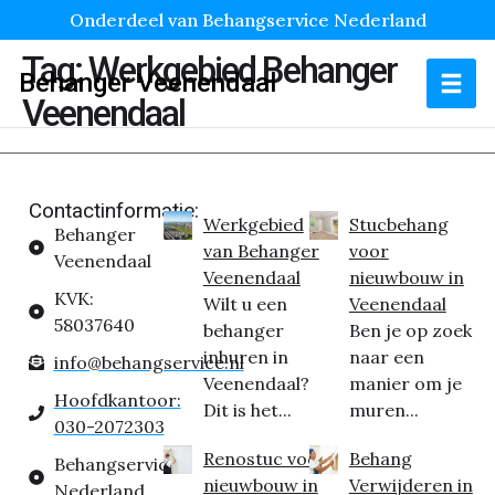
Onderdeel van Behangservice Nederland
Tag:
Werkgebied Behanger
Behanger Veenendaal
Veenendaal
Contactinformatie:
Werkgebied
Stucbehang
Behanger
van Behanger
voor
Veenendaal
Veenendaal
nieuwbouw in
KVK:
Wilt u een
Veenendaal
58037640
behanger
Ben je op zoek
inhuren in
naar een
info@behangservice.nl
Veenendaal?
manier om je
Hoofdkantoor:
Dit is het...
muren...
030-2072303
Renostuc voor
Behang
Behangservice
nieuwbouw in
Verwijderen in
Nederland