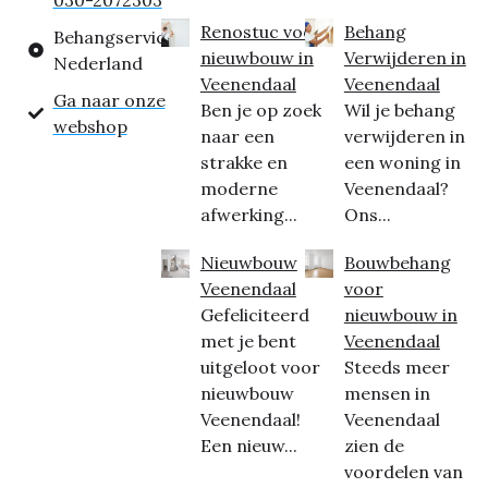
030-2072303
Renostuc voor
Behang
Behangservice
nieuwbouw in
Verwijderen in
Nederland
Veenendaal
Veenendaal
Ga naar onze
Ben je op zoek
Wil je behang
webshop
naar een
verwijderen in
strakke en
een woning in
moderne
Veenendaal?
afwerking...
Ons...
Nieuwbouw
Bouwbehang
Veenendaal
voor
Gefeliciteerd
nieuwbouw in
met je bent
Veenendaal
uitgeloot voor
Steeds meer
nieuwbouw
mensen in
Veenendaal!
Veenendaal
Een nieuw...
zien de
voordelen van