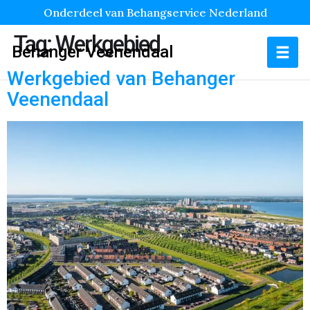
Onderdeel van Behangservice Nederland
Tag:
Werkgebied
Behanger Veenendaal
Werkgebied van Behanger
Veenendaal