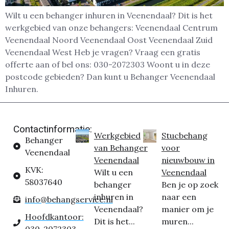
Wilt u een behanger inhuren in Veenendaal? Dit is het
werkgebied van onze behangers: Veenendaal Centrum
Veenendaal Noord Veenendaal Oost Veenendaal Zuid
Veenendaal West Heb je vragen? Vraag een gratis
offerte aan of bel ons: 030-2072303 Woont u in deze
postcode gebieden? Dan kunt u Behanger Veenendaal
Inhuren.
Contactinformatie:
Werkgebied
Stucbehang
Behanger
van Behanger
voor
Veenendaal
Veenendaal
nieuwbouw in
KVK:
Wilt u een
Veenendaal
58037640
behanger
Ben je op zoek
inhuren in
naar een
info@behangservice.nl
Veenendaal?
manier om je
Hoofdkantoor:
Dit is het...
muren...