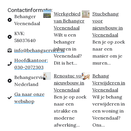
Contactinformatie:
Werkgebied
Stucbehang
Behanger
van Behanger
voor
Veenendaal
Veenendaal
nieuwbouw in
KVK:
Wilt u een
Veenendaal
58037640
behanger
Ben je op zoek
inhuren in
naar een
info@behangservice.nl
Veenendaal?
manier om je
Hoofdkantoor:
Dit is het...
muren...
030-2072303
Renostuc voor
Behang
Behangservice
nieuwbouw in
Verwijderen in
Nederland
Veenendaal
Veenendaal
Ga naar onze
Ben je op zoek
Wil je behang
webshop
naar een
verwijderen in
strakke en
een woning in
moderne
Veenendaal?
afwerking...
Ons...