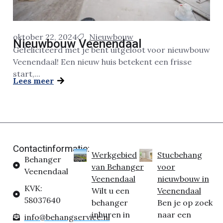
oktober 22, 2024
Nieuwbouw
Nieuwbouw Veenendaal
Gefeliciteerd met je bent uitgeloot voor nieuwbouw
Veenendaal! Een nieuw huis betekent een frisse
start,...
Lees meer
Contactinformatie:
Werkgebied
Stucbehang
Behanger
van Behanger
voor
Veenendaal
Veenendaal
nieuwbouw in
KVK:
Wilt u een
Veenendaal
58037640
behanger
Ben je op zoek
inhuren in
naar een
info@behangservice.nl