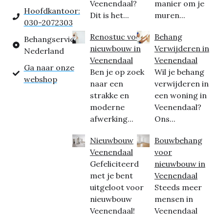
Veenendaal?
manier om je
Hoofdkantoor:
Dit is het...
muren...
030-2072303
Renostuc voor
Behang
Behangservice
nieuwbouw in
Verwijderen in
Nederland
Veenendaal
Veenendaal
Ga naar onze
Ben je op zoek
Wil je behang
webshop
naar een
verwijderen in
strakke en
een woning in
moderne
Veenendaal?
afwerking...
Ons...
Nieuwbouw
Bouwbehang
Veenendaal
voor
Gefeliciteerd
nieuwbouw in
met je bent
Veenendaal
uitgeloot voor
Steeds meer
nieuwbouw
mensen in
Veenendaal!
Veenendaal