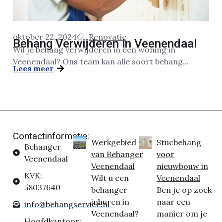
oktober 22, 2024
Renovatie
Behang Verwijderen in Veenendaal
Wil je behang verwijderen in een woning in
Veenendaal? Ons team kan alle soort behang...
Lees meer
Contactinformatie:
Werkgebied
Stucbehang
Behanger
van Behanger
voor
Veenendaal
Veenendaal
nieuwbouw in
KVK:
Wilt u een
Veenendaal
58037640
behanger
Ben je op zoek
inhuren in
naar een
info@behangservice.nl
Veenendaal?
manier om je
Hoofdkantoor: