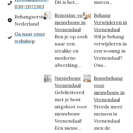
Dit is het...
muren...
030-2072303
Renostuc voor
Behang
Behangservice
nieuwbouw in
Verwijderen in
Nederland
Veenendaal
Veenendaal
Ga naar onze
Ben je op zoek
Wil je behang
webshop
naar een
verwijderen in
strakke en
een woning in
moderne
Veenendaal?
afwerking...
Ons...
Nieuwbouw
Bouwbehang
Veenendaal
voor
Gefeliciteerd
nieuwbouw in
met je bent
Veenendaal
uitgeloot voor
Steeds meer
nieuwbouw
mensen in
Veenendaal!
Veenendaal
Een nieuw...
zien de