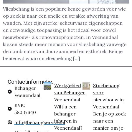
Vliesbehang is een populaire keuze geworden voor wie
op zoek is naar een snelle en strakke afwerking van
wanden. Met zijn sterke, scheurvaste eigenschappen
en eenvoudige toepassing is het ideaal voor zowel
nieuwbouw- als renovatieprojecten. In Veenendaal
kiezen steeds meer mensen voor vliesbehang vanwege
de combinatie van duurzaamheid en esthetiek. Ben je
benieuwd waarom vliesbehang […]
Contactinformatie:
Werkgebied
Stucbehang
Behanger
van Behanger
voor
Veenendaal
Veenendaal
nieuwbouw in
KVK:
Wilt u een
Veenendaal
58037640
behanger
Ben je op zoek
inhuren in
naar een
info@behangservice.nl
Veenendaal?
manier om je