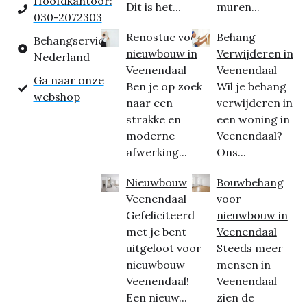
Hoofdkantoor:
Dit is het...
muren...
030-2072303
Renostuc voor
Behang
Behangservice
nieuwbouw in
Verwijderen in
Nederland
Veenendaal
Veenendaal
Ga naar onze
Ben je op zoek
Wil je behang
webshop
naar een
verwijderen in
strakke en
een woning in
moderne
Veenendaal?
afwerking...
Ons...
Nieuwbouw
Bouwbehang
Veenendaal
voor
Gefeliciteerd
nieuwbouw in
met je bent
Veenendaal
uitgeloot voor
Steeds meer
nieuwbouw
mensen in
Veenendaal!
Veenendaal
Een nieuw...
zien de