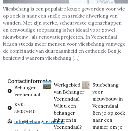
Vliesbehang is een populaire keuze geworden voor wie
op zoek is naar een snelle en strakke afwerking van
wanden. Met zijn sterke, scheurvaste eigenschappen
en eenvoudige toepassing is het ideaal voor zowel
nieuwbouw- als renovatieprojecten. In Veenendaal
kiezen steeds meer mensen voor vliesbehang vanwege
de combinatie van duurzaamheid en esthetiek. Ben je
benieuwd waarom vliesbehang […]
Contactinformatie:
Werkgebied
Stucbehang
Behanger
van Behanger
voor
Veenendaal
Veenendaal
nieuwbouw in
KVK:
Wilt u een
Veenendaal
58037640
behanger
Ben je op zoek
inhuren in
naar een
info@behangservice.nl
Veenendaal?
manier om je