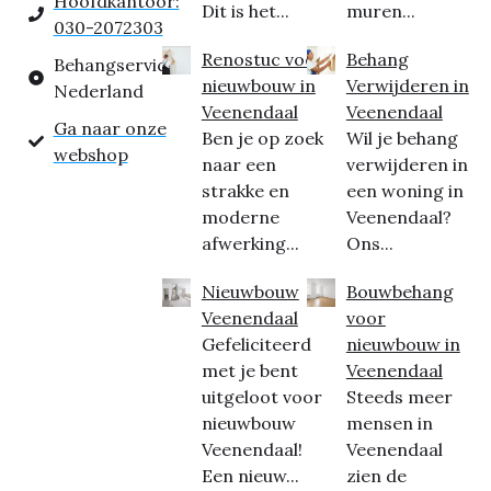
Hoofdkantoor:
Dit is het...
muren...
030-2072303
Renostuc voor
Behang
Behangservice
nieuwbouw in
Verwijderen in
Nederland
Veenendaal
Veenendaal
Ga naar onze
Ben je op zoek
Wil je behang
webshop
naar een
verwijderen in
strakke en
een woning in
moderne
Veenendaal?
afwerking...
Ons...
Nieuwbouw
Bouwbehang
Veenendaal
voor
Gefeliciteerd
nieuwbouw in
met je bent
Veenendaal
uitgeloot voor
Steeds meer
nieuwbouw
mensen in
Veenendaal!
Veenendaal
Een nieuw...
zien de