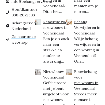
inhuren in
naar een
info@behangservice.nl
Veenendaal?
manier om je
Hoofdkantoor:
Dit is het...
muren...
030-2072303
Renostuc voor
Behang
Behangservice
nieuwbouw in
Verwijderen in
Nederland
Veenendaal
Veenendaal
Ga naar onze
Ben je op zoek
Wil je behang
webshop
naar een
verwijderen in
strakke en
een woning in
moderne
Veenendaal?
afwerking...
Ons...
Nieuwbouw
Bouwbehang
Veenendaal
voor
Gefeliciteerd
nieuwbouw in
met je bent
Veenendaal
uitgeloot voor
Steeds meer
nieuwbouw
mensen in